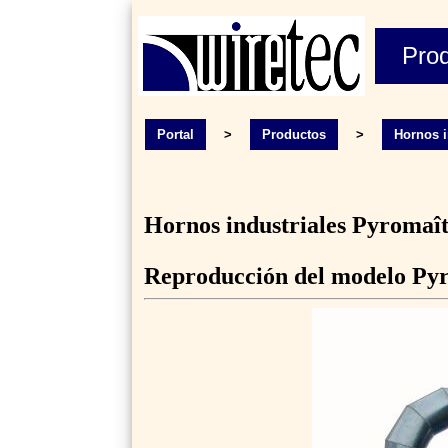
Pro
Portal
>
Productos
>
Hornos i
Hornos industriales Pyromaî
Reproducción del modelo Py