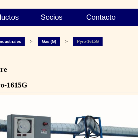
ductos
Socios
Contacto
ndustriales
>
Gas (G)
>
Pyro-1615G
tre
ro-1615G