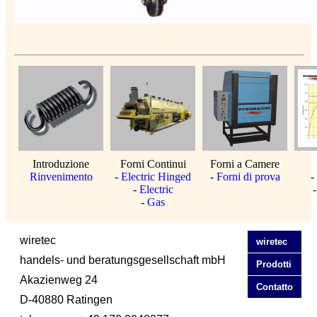
Introduzione
Forni Continui
Forni a Camere
Rinvenimento
-
Electric Hinged
-
Forni di prova
-
-
Electric
-
Gas
wiretec
wiretec
handels- und beratungsgesellschaft mbH
Prodotti
Akazienweg 24
Contatto
D-40880 Ratingen