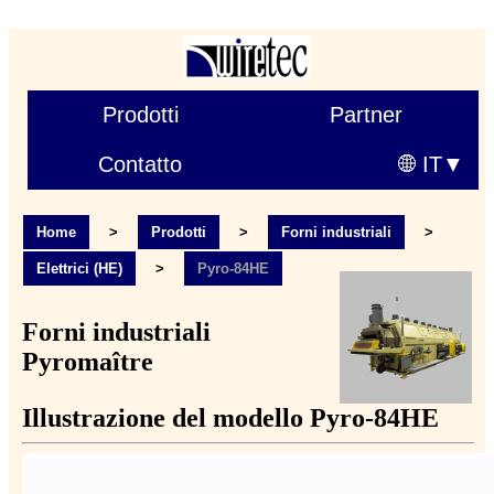
Prodotti
Partner
Contatto
IT
Home
>
Prodotti
>
Forni industriali
>
Elettrici (HE)
>
Pyro-84HE
Forni industriali
Pyromaître
Illustrazione del modello Pyro-84HE